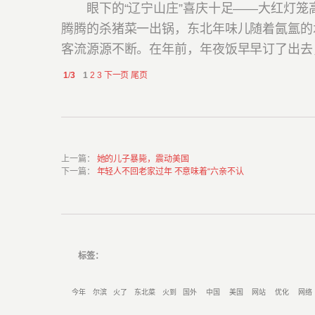
眼下的“辽宁山庄”喜庆十足——大红灯笼
腾腾的杀猪菜一出锅，东北年味儿随着氤氲的
客流源源不断。在年前，年夜饭早早订了出去
1
/
3
1
2
3
下一页
尾页
上一篇
：
她的儿子暴毙，震动美国
下一篇
：
年轻人不回老家过年 不意味着“六亲不认
标签：
今年
尔滨
火了
东北菜
火到
国外
中国
美国
网站
优化
网络