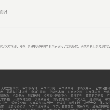
而驰
部分文章来源于网络，如果网站中图片和文字侵犯了您的版权，请联系我们及时删除
天赋教育研究
中华书画网
中国书法网
中国油画网
书画交易网
艺术传播网
智库
演讲与口才训练
中国兰花网
书画艺术网
时尚文化网
时尚休闲网
致富
天赋邂逅
八卦晚报
科幻选刊
校园文化建设中心
名模期刊
教育趋势研究
广
艺术传播
天赋教育观察
创业致富网
国际教育观察
作文大全
经济瞭望
中
玩中学
爱情文化网
家庭教育顶层设计
阅读地
思维训练
小说大全
休闲娱
教育
域名投资知识
学习型城市建设
学习力教育智库
家长学院
城市品牌建设