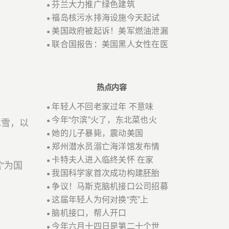
芬兰大力推广绿色建筑
●
福岛核污水排海设施今天起试
●
美国政府被起诉！美军燃油泄漏
●
联合国报告：美国黑人女性在医
●
热点内容
年轻人不回老家过年 不意味
●
今年“尔滨”火了，东北菜也火
●
冰雪，以
她的儿子暴毙，震动美国
●
郑州潜水员溺亡海洋馆发布情
●
卡特夫人进入临终关怀 在家
●
”为国
我国科学家首次成功构建胚胎
●
争议！马斯克脑机接口公司招募
●
这届年轻人为何对换“壳”上
●
脑机接口，帮人开口
●
今年六月十四日是第二十个世
●