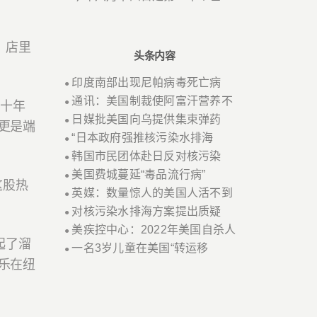
，店里
头条内容
印度南部出现尼帕病毒死亡病
●
通讯：美国制裁使阿富汗营养不
●
几十年
日媒批美国向乌提供集束弹药
●
更是端
“日本政府强推核污染水排海
●
韩国市民团体赴日反对核污染
●
美国费城蔓延“毒品流行病”
●
这股热
英媒：数量惊人的美国人活不到
●
对核污染水排海方案提出质疑
●
美疾控中心：2022年美国自杀人
●
起了溜
一名3岁儿童在美国“转运移
●
乐在纽