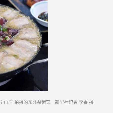
山庄”拍摄的东北杀猪菜。新华社记者 李睿 摄