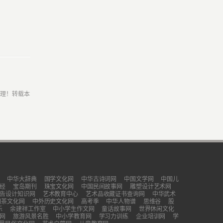
处理！转载本
中华大辞典
国学文化网
中华古诗词网
中国文学网
中国儿
经
宝岛期刊
珠宝文化网
中国民间故事网
雕塑设计艺术网
告设计知识网
艺术教育中心
艺术品收藏证书查询网
中华武术
国茶文化网
中外历史文化网
高考季
中华人物谱
思维谷
股
乐
余建祥工作室
中小学生作文网
童话故事网
世界休闲文化
网
旅游风景名胜
中小学教育网
学习力训练
企业培训网
学