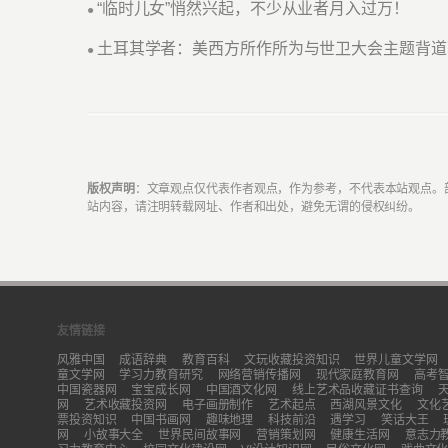
“临时儿女”悄然兴起，不少从业者月入过万！
●
土耳其学者：美西方所作所为与世卫大会主题背道
●
版权声明
：文章观点仅代表作者观点，作为参考，不代表本站观点。
站内容，请注明转载网址、作者和出处，避免无谓的侵权纠纷。
友情链接
风雅中国
成语辞典
教育百科
文玩收藏投资知识
世界儿童文学网
童文学网
学习力教育研究
网络营销传播网
现代家庭教育网
高考
中国瓷器网
宝宝成长网
中国酒文化网
线上艺术品收藏证书查询
网
艺术收藏投资网
电子画册制作
艺术起点
西湖风景文化
文化
票投资知识
中国书画网
趣味地理
科技前沿
遇学习
笑话大王
网
小故事大全
世界民间故事网
营销策划网
健康生活网
意志力