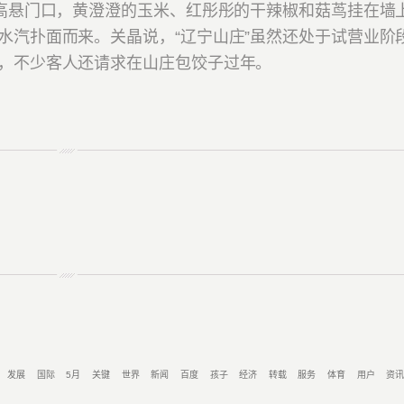
高悬门口，黄澄澄的玉米、红彤彤的干辣椒和菇茑挂在墙
水汽扑面而来。关晶说，“辽宁山庄”虽然还处于试营业阶
，不少客人还请求在山庄包饺子过年。
发展
国际
5月
关键
世界
新闻
百度
孩子
经济
转载
服务
体育
用户
资