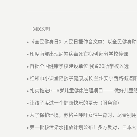
【
相关文章
】
《全民健身日》人民日报仲音文章：以全民健身助
●
印度南部出现尼帕病毒死亡病例 部分学校停课
●
首批全国健康学校建设单位 我省30所学校入选
●
红领巾小课堂陪孩子健康成长 兰州安宁西路街道
●
扎实推进0—6岁儿童健康管理项目—— 做好儿童
●
让孩子度过一个健康快乐的夏天（服务窗）
●
为了保护环境，苏格兰呼吁女性生育时，尽量别用
●
第一批核污染水排放计划公布！多方反对，日本为
●