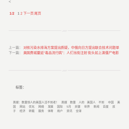
<
1
/
2
1
2
下一页
尾页
上一篇
：
对核污染水排海方案提出质疑，中俄向日方提出联合技术问题单
下一篇
：
美国费城蔓延“毒品流行病”：人们当街注射 街头如上演僵尸电影
标签：
英媒：数量惊人的美国人活不到老！
英媒
数量
人的
美国人
不到
中国
美
国
网站
优化
网络
发展
国际
5月
关键
世界
新闻
百度
孩
子
经济
转载
服务
体育
用户
资讯
全球