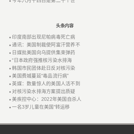
今年六月十四日是第二十个世
●
头条内容
印度南部出现尼帕病毒死亡病
●
通讯：美国制裁使阿富汗营养不
●
日媒批美国向乌提供集束弹药
●
“日本政府强推核污染水排海
●
韩国市民团体赴日反对核污染
●
美国费城蔓延“毒品流行病”
●
英媒：数量惊人的美国人活不到
●
对核污染水排海方案提出质疑
●
美疾控中心：2022年美国自杀人
●
一名3岁儿童在美国“转运移
●