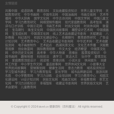
友情链接
风雅中国
成语辞典
教育百科
文玩收藏投资知识
世界儿童文学网
天
赋教育研究
中华书画网
中国书法网
中国油画网
书画交易网
艺术传
播网
中华大辞典
国学文化网
中华古诗词网
中国文学网
中国儿童文
学网
学习力教育研究
网络营销传播网
现代家庭教育网
高考智库
演
讲与口才训练
中国兰花网
书画艺术网
时尚文化网
时尚休闲网
致富
经
宝岛期刊
珠宝文化网
中国民间故事网
雕塑设计艺术网
中国瓷器
网
宝宝成长网
中国酒文化网
线上艺术品收藏证书查询
天赋邂逅
八
卦晚报
科幻选刊
校园文化建设中心
名模期刊
教育趋势研究
广告设
计知识网
艺术教育中心
艺术品收藏证书查询网
中华武术网
艺术收藏
投资网
电子画册制作
艺术起点
西湖风景文化
文化艺术传播
天赋教
育观察
创业致富网
国际教育观察
作文大全
经济瞭望
中国茶文化
网
中外历史文化网
高考季
中华人物谱
思维谷
股票投资知识
中
国书画网
趣味地理
科技前沿
遇学习
笑话大王
玩中学
爱情文化
网
家庭教育顶层设计
阅读地
思维训练
小说大全
休闲娱乐
余建
祥工作室
中小学生作文网
童话故事网
世界休闲文化网
小故事大全
世界民间故事网
营销策划网
健康生活网
意志力教育
域名投资知识
学习型城市建设
学习力教育智库
家长学院
城市品牌建设网
旅游风景
名胜
中小学教育网
学习力训练
企业培训网
学习力教育中心
校园文
化建设网
VI设计知识网
民俗文化网
戏曲文化网
幸福教育网
茶艺文
化网
学习力训练知识
幸福智库
收藏证书查询网
世界民俗文化网
艺
术启蒙网
儿童教育网
© Copyright © 2024
All rights reserved.
bkmf.cn
健康百科（百科魔法）