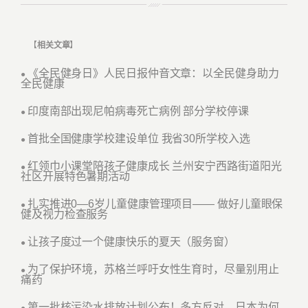
【
相关文章
】
《全民健身日》人民日报仲音文章：以全民健身助力
●
全民健康
印度南部出现尼帕病毒死亡病例 部分学校停课
●
首批全国健康学校建设单位 我省30所学校入选
●
红领巾小课堂陪孩子健康成长 兰州安宁西路街道阳光
●
社区开展特色暑期活动
扎实推进0—6岁儿童健康管理项目—— 做好儿童眼保
●
健及视力检查服务
让孩子度过一个健康快乐的夏天（服务窗）
●
为了保护环境，苏格兰呼吁女性生育时，尽量别用止
●
痛药
第一批核污染水排放计划公布！多方反对，日本为何
●