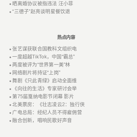
晒离婚协议被指违法 汪小菲
●
“三德子”赵亮谈明星餐饮退
●
热点内容
张艺谋获联合国教科文组织电
●
一度超越TikTok，中国“霸总”
●
两度被评为“世界第一美”林
●
网络剧片将持证“上岗”
●
舞剧《只此青绿》启动全面维
●
《向往的生活》专家研讨会举
●
第75届戛纳电影节闭幕 影片
●
北美票房：《壮志凌云2：独行侠
●
广电总局：经纪人员不得雇佣营
●
融合创新，唱响民歌好声音
●