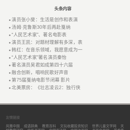
头条内容
演员张小斐：生活是创作和表演
●
汤姆·克鲁斯30年后再赴戛纳
●
“人民艺术家”、著名电影表
●
演员王凯：对题材理解有多深，表
●
韩红：在音乐领域，我愿意成为一
●
“人民艺术家”著名演员秦怡
●
著名演员吴君如成第四十六届
●
融合创新，唱响民歌好声音
●
第75届戛纳电影节闭幕 影片
●
北美票房：《壮志凌云2：独行侠
●
友情链接
风雅中国
成语辞典
教育百科
文玩收藏投资知识
世界儿童文学网
天