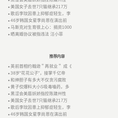
●
美国女子去世7只猫继承217万
●
歌后李玟因患上抑郁症轻生，李
●
46岁韩国女星李尚恩在演出前
●
马斯克对生育很上心：捐资1000
●
晒离婚协议被指违法 汪小菲
●
推荐内容
英前首相约翰逊＂再就业＂ 成《
●
38岁“花花公子”，接掌千亿帝
●
和绅胆子有多大不仅贪污腐败
●
黄子佼爆料大小S吸毒嗑药，多
●
黑涩会美眉妖娇指控陈建州性
●
美国女子去世7只猫继承217万
●
歌后李玟因患上抑郁症轻生，李
●
46岁韩国女星李尚恩在演出前
●