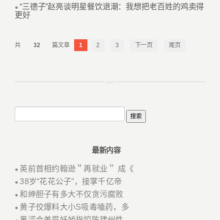
“三德子”赵亮谈明星餐饮退潮：我想把老百姓的鸡卖得
●
更好
32
1
2
3
下一页
尾页
最新内容
英前首相约翰逊＂再就业＂ 成《
●
38岁“花花公子”，接掌千亿帝
●
和绅胆子有多大不仅贪污腐败
●
黄子佼爆料大小S吸毒嗑药，多
●
黑涩会美眉妖娇指控陈建州性