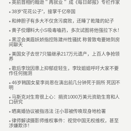
英前首相约翰逊＂再就业＂ 成《每日邮报》专栏作家
●
38岁“花花公子”，接掌千亿帝国
●
和绅胆子有多大不仅贪污腐败，还睡了乾隆的妃子
●
黄子佼爆料大小S吸毒嗑药，多次试图将他强拉下水！
●
黑涩会美眉妖娇指控陈建州性骚扰 称曾致电要她到房
●
间聊天
美国女子去世7只猫继承217万元遗产，上百人争抢领
●
养
歌后李玟因患上抑郁症轻生，李玟姐姐呼吁大家不要
●
作任何揣测
46岁韩国女星李尚恩在演出前几分钟死于厕所 死因不
●
明
马斯克对生育很上心：捐资1000万美元资助生育和人
●
口研究
晒离婚协议被指违法 汪小菲被传唤现身地检署
●
律师解读摄影师维权事件：视觉中国无权维权，甚至
●
涉嫌欺诈！