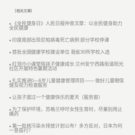
【
相关文章
】
《全民健身日》人民日报仲音文章：以全民健身助力
●
全民健康
印度南部出现尼帕病毒死亡病例 部分学校停课
●
首批全国健康学校建设单位 我省30所学校入选
●
红领巾小课堂陪孩子健康成长 兰州安宁西路街道阳光
●
社区开展特色暑期活动
扎实推进0—6岁儿童健康管理项目—— 做好儿童眼保
●
健及视力检查服务
让孩子度过一个健康快乐的夏天（服务窗）
●
为了保护环境，苏格兰呼吁女性生育时，尽量别用止
●
痛药
第一批核污染水排放计划公布！多方反对，日本为何
●
一意孤行？