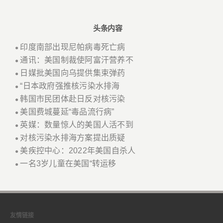
头条内容
印度南部出现尼帕病毒死亡病
●
通讯：美国制裁使阿富汗营养不
●
日媒批美国向乌提供集束弹药
●
“日本政府强推核污染水排海
●
韩国市民团体赴日反对核污染
●
美国费城蔓延“毒品流行病”
●
英媒：数量惊人的美国人活不到
●
对核污染水排海方案提出质疑
●
美疾控中心：2022年美国自杀人
●
一名3岁儿童在美国“转运移
●
友情链接