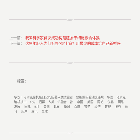
上一篇
：
我国科学家首次成功构建胚胎干细胞嵌合体猴
下一篇
：
这届年轻人为何对换“壳”上瘾？用最少的成本给自己新鲜感
标签：
争议！马斯克脑机接口公司招募人类试验者
曾被爆实验涉嫌违规
争议
马斯克
脑机接口
公司
招募
人类
试验者
曾
中国
美国
网站
优化
网络
发展
国际
5月
关键
世界
新闻
百度
孩子
经济
转载
服务
体
育
用户
资讯
全球