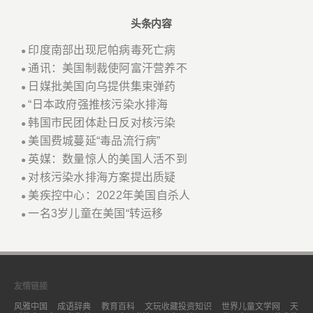
头条内容
印度南部出现尼帕病毒死亡病
●
通讯：美国制裁使阿富汗营养不
●
日媒批美国向乌提供集束弹药
●
“日本政府强推核污染水排海
●
韩国市民团体赴日反对核污染
●
美国费城蔓延“毒品流行病”
●
英媒：数量惊人的美国人活不到
●
对核污染水排海方案提出质疑
●
美疾控中心：2022年美国自杀人
●
一名3岁儿童在美国“转运移
●
友情链接
风雅中国
成语辞典
教育百科
文玩收藏投资知识
世界儿童文学网
天