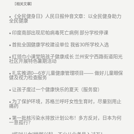
【
相关文章
】
《全民健身日》人民日报仲音文章：以全民健身助力
●
全民健康
印度南部出现尼帕病毒死亡病例 部分学校停课
●
首批全国健康学校建设单位 我省30所学校入选
●
红领巾小课堂陪孩子健康成长 兰州安宁西路街道阳光
●
社区开展特色暑期活动
扎实推进0—6岁儿童健康管理项目—— 做好儿童眼保
●
健及视力检查服务
让孩子度过一个健康快乐的夏天（服务窗）
●
为了保护环境，苏格兰呼吁女性生育时，尽量别用止
●
痛药
第一批核污染水排放计划公布！多方反对，日本为何
●
一意孤行？