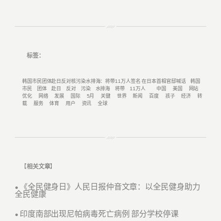
标签：
韩国市民团体赴日反对核污染水排海：将带11万人签名 在日本首相官邸喊话
韩国
市民
团体
赴日
反对
污染
水排海
将带
11万人
中国
美国
网站
优化
网络
发展
国际
5月
关键
世界
新闻
百度
孩子
经济
转
载
服务
体育
用户
资讯
全球
【
相关文章
】
《全民健身日》人民日报仲音文章：以全民健身助力
●
全民健康
印度南部出现尼帕病毒死亡病例 部分学校停课
●