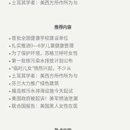
土耳其学者：美西方所作所为与
●
推荐内容
首批全国健康学校建设单位
●
扎实推进0—6岁儿童健康管理
●
为了保护环境，苏格兰呼吁女性
●
第一批核污染水排放计划公布
●
“临时儿女”悄然兴起，不少从
●
土耳其学者：美西方所作所为与
●
芬兰大力推广绿色建筑
●
福岛核污水排海设施今天起试
●
美国政府被起诉！美军燃油泄漏
●
联合国报告：美国黑人女性在医
●