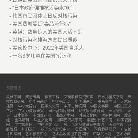
●
“日本政府强推核污染水排海
●
韩国市民团体赴日反对核污染
●
美国费城蔓延“毒品流行病”
●
英媒：数量惊人的美国人活不到
●
对核污染水排海方案提出质疑
●
美疾控中心：2022年美国自杀人
●
一名3岁儿童在美国“转运移
●
友情链接
风雅中国
成语辞典
教育百科
文玩收藏投资知识
世界儿童文学网
天
赋教育研究
中华书画网
中国书法网
中国油画网
书画交易网
艺术传
播网
中华大辞典
国学文化网
中华古诗词网
中国文学网
中国儿童文
学网
学习力教育研究
网络营销传播网
现代家庭教育网
高考智库
演
讲与口才训练
中国兰花网
书画艺术网
时尚文化网
时尚休闲网
致富
经
宝岛期刊
珠宝文化网
中国民间故事网
雕塑设计艺术网
中国瓷器
网
宝宝成长网
中国酒文化网
线上艺术品收藏证书查询
天赋邂逅
八
卦晚报
科幻选刊
校园文化建设中心
名模期刊
教育趋势研究
广告设
计知识网
艺术教育中心
艺术品收藏证书查询网
中华武术网
艺术收藏