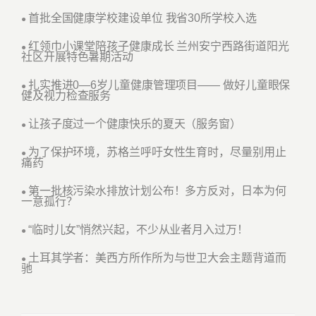
首批全国健康学校建设单位 我省30所学校入选
●
红领巾小课堂陪孩子健康成长 兰州安宁西路街道阳光
●
社区开展特色暑期活动
扎实推进0—6岁儿童健康管理项目—— 做好儿童眼保
●
健及视力检查服务
让孩子度过一个健康快乐的夏天（服务窗）
●
为了保护环境，苏格兰呼吁女性生育时，尽量别用止
●
痛药
第一批核污染水排放计划公布！多方反对，日本为何
●
一意孤行？
“临时儿女”悄然兴起，不少从业者月入过万！
●
土耳其学者：美西方所作所为与世卫大会主题背道而
●
驰