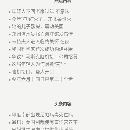
热点内容
年轻人不回老家过年 不意味
●
今年“尔滨”火了，东北菜也火
●
她的儿子暴毙，震动美国
●
郑州潜水员溺亡海洋馆发布情
●
卡特夫人进入临终关怀 在家
●
我国科学家首次成功构建胚胎
●
争议！马斯克脑机接口公司招募
●
这届年轻人为何对换“壳”上
●
脑机接口，帮人开口
●
今年六月十四日是第二十个世
●
头条内容
印度南部出现尼帕病毒死亡病
●
通讯：美国制裁使阿富汗营养不
●
日媒批美国向乌提供集束弹药