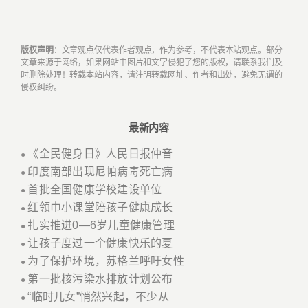
版权声明
：文章观点仅代表作者观点，作为参考，不代表本站观点。部分
文章来源于网络，如果网站中图片和文字侵犯了您的版权，请联系我们及
时删除处理！转载本站内容，请注明转载网址、作者和出处，避免无谓的
侵权纠纷。
最新内容
《全民健身日》人民日报仲音
●
印度南部出现尼帕病毒死亡病
●
首批全国健康学校建设单位
●
红领巾小课堂陪孩子健康成长
●
扎实推进0—6岁儿童健康管理
●
让孩子度过一个健康快乐的夏
●
为了保护环境，苏格兰呼吁女性
●
第一批核污染水排放计划公布
●
“临时儿女”悄然兴起，不少从
●