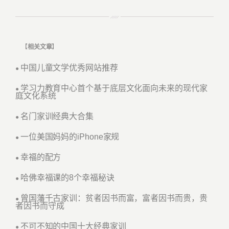
【
相关文章
】
中国儿童文学优秀网站推荐
●
学习力教育中心首个基于底层文化面向未来的现代家
●
庭文化系统
名门家训经典大合集
●
一位美国妈妈的iPhone家规
●
幸福的配方
●
哈佛幸福课的8个幸福秘诀
●
曾国藩千古家训：贫者因书而富，富者因书而贵，贵
●
者因书而守成
不可不知的中国十大经典家训
●