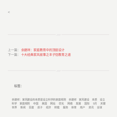
<
上一篇
：
余建祥：家庭教育中的顶层设计
下一篇
：
十大经典家风故事之丰子恺教育之道
标签：
余建祥：家风建设的本质是设立科学的家庭规则
余建祥
家风建设
本质
设立
科学
家庭规则
中国
美国
网站
优化
网络
发展
国际
5月
关键
世界
新闻
百度
孩子
经济
转载
服务
体育
用户
资讯
全球