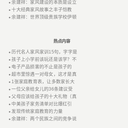
余建祥：家风建设的本质是设立
●
十大经典家风故事之丰子恺教
●
余建祥：世界顶级贵族学校伊顿
●
热点内容
历代名人家风家训15句，字字是
●
孩子上小学前该玩还是该学？不
●
电子产品损害的不止是孩子的
●
超市里惊遇一对母女，这才是真
●
1张家庭教育表，让多数家长大
●
一位父亲给女儿的36条建议受
●
父母应该给孩子的十大礼物（真
●
中美孩子家务清单对比爆红引
●
发现传统家庭教育的力量
●
余建祥：两个民族之间的竞争说
●