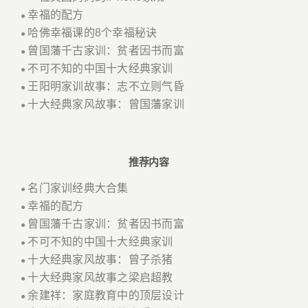
幸福的配方
●
哈佛幸福课的8个幸福秘诀
●
曾国藩千古家训：贫者因书而富
●
不可不知的中国十大经典家训
●
王阳明家训故事：志不立则气昏
●
十大经典家风故事：曾国藩家训
●
推荐内容
名门家训经典大合集
●
幸福的配方
●
曾国藩千古家训：贫者因书而富
●
不可不知的中国十大经典家训
●
十大经典家风故事：曾子杀猪
●
十大经典家风故事之梁启超教
●
余建祥：家庭教育中的顶层设计
●