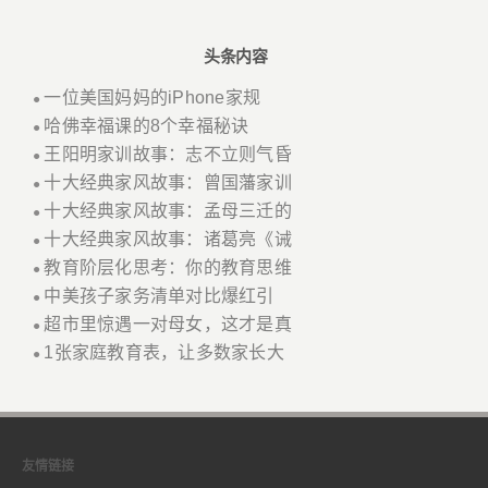
头条内容
一位美国妈妈的iPhone家规
●
哈佛幸福课的8个幸福秘诀
●
王阳明家训故事：志不立则气昏
●
十大经典家风故事：曾国藩家训
●
十大经典家风故事：孟母三迁的
●
十大经典家风故事：诸葛亮《诫
●
教育阶层化思考：你的教育思维
●
中美孩子家务清单对比爆红引
●
超市里惊遇一对母女，这才是真
●
1张家庭教育表，让多数家长大
●
友情链接