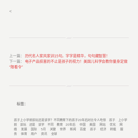
<
上一篇
：
历代名人家风家训15句，字字是精华，句句藏智慧！
下一篇
：
电子产品损害的不止是孩子的视力！美国儿科学会教你量身定做
“限看令”
标签：
孩子上小学前该玩还是该学？不同教育下的孩子20年后对比令人吃惊
孩子
上小学
前
该玩
还是
该学
不同
教育
20年后
中国
美国
网站
优化
网
络
发展
国际
5月
关键
世界
新闻
百度
孩子
经济
转载
服
务
体育
用户
资讯
全球