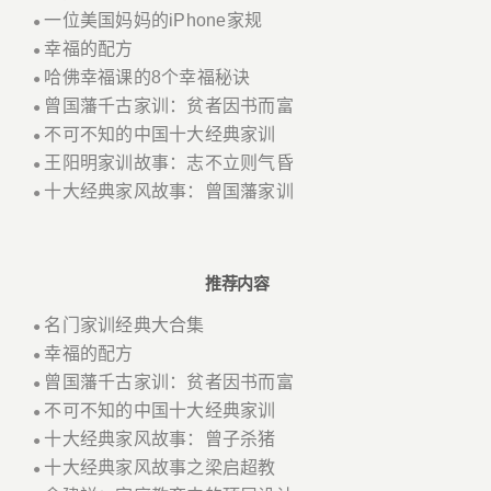
一位美国妈妈的iPhone家规
●
幸福的配方
●
哈佛幸福课的8个幸福秘诀
●
曾国藩千古家训：贫者因书而富
●
不可不知的中国十大经典家训
●
王阳明家训故事：志不立则气昏
●
十大经典家风故事：曾国藩家训
●
推荐内容
名门家训经典大合集
●
幸福的配方
●
曾国藩千古家训：贫者因书而富
●
不可不知的中国十大经典家训
●
十大经典家风故事：曾子杀猪
●
十大经典家风故事之梁启超教
●