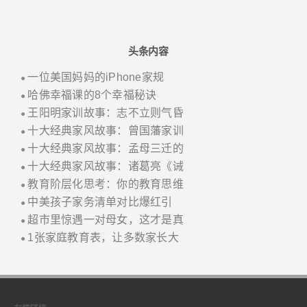
头条内容
一位美国妈妈的iPhone家规
●
哈佛幸福课的8个幸福秘诀
●
王阳明家训故事：志不立则气昏
●
十大经典家风故事：曾国藩家训
●
十大经典家风故事：孟母三迁的
●
十大经典家风故事：诸葛亮《诫
●
教育阶层化思考：你的教育思维
●
中美孩子家务清单对比爆红引
●
超市里惊遇一对母女，这才是真
●
1张家庭教育表，让多数家长大
●