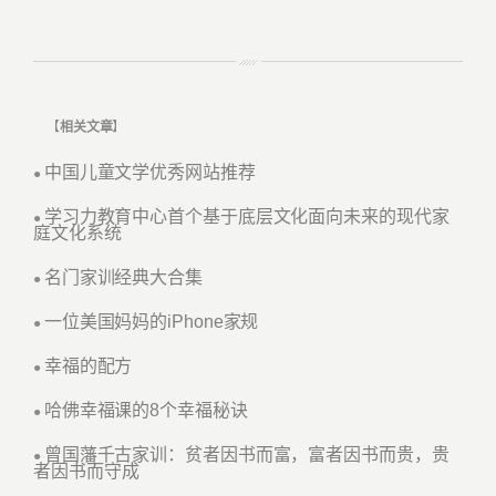
【
相关文章
】
中国儿童文学优秀网站推荐
●
学习力教育中心首个基于底层文化面向未来的现代家
●
庭文化系统
名门家训经典大合集
●
一位美国妈妈的iPhone家规
●
幸福的配方
●
哈佛幸福课的8个幸福秘诀
●
曾国藩千古家训：贫者因书而富，富者因书而贵，贵
●
者因书而守成