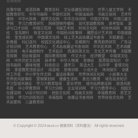
友情链接
风雅中国
成语辞典
教育百科
文玩收藏投资知识
世界儿童文学网
天
赋教育研究
中华书画网
中国书法网
中国油画网
书画交易网
艺术传
播网
中华大辞典
国学文化网
中华古诗词网
中国文学网
中国儿童文
学网
学习力教育研究
网络营销传播网
现代家庭教育网
高考智库
演
讲与口才训练
中国兰花网
书画艺术网
时尚文化网
时尚休闲网
致富
经
宝岛期刊
珠宝文化网
中国民间故事网
雕塑设计艺术网
中国瓷器
网
宝宝成长网
中国酒文化网
线上艺术品收藏证书查询
天赋邂逅
八
卦晚报
科幻选刊
校园文化建设中心
名模期刊
教育趋势研究
广告设
计知识网
艺术教育中心
艺术品收藏证书查询网
中华武术网
艺术收藏
投资网
电子画册制作
艺术起点
西湖风景文化
文化艺术传播
天赋教
育观察
创业致富网
国际教育观察
作文大全
经济瞭望
中国茶文化
网
中外历史文化网
高考季
中华人物谱
思维谷
股票投资知识
中
国书画网
趣味地理
科技前沿
遇学习
笑话大王
玩中学
爱情文化
网
家庭教育顶层设计
阅读地
思维训练
小说大全
休闲娱乐
余建
祥工作室
中小学生作文网
童话故事网
世界休闲文化网
小故事大全
世界民间故事网
营销策划网
健康生活网
意志力教育
域名投资知识
学习型城市建设
学习力教育智库
家长学院
城市品牌建设网
旅游风景
名胜
中小学教育网
学习力训练
企业培训网
学习力教育中心
校园文
化建设网
VI设计知识网
民俗文化网
戏曲文化网
幸福教育网
茶艺文
化网
学习力训练知识
幸福智库
收藏证书查询网
世界民俗文化网
艺
术启蒙网
儿童教育网
© Copyright © 2024
All rights reserved.
bkmf.cn
健康百科（百科魔法）