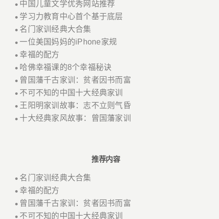
中国儿童文学优秀网站推荐
●
学习力教育中心首个基于底层
●
名门家训经典大合集
●
一位美国妈妈的iPhone家规
●
幸福的配方
●
哈佛幸福课的8个幸福秘诀
●
曾国藩千古家训：贫者因书而富
●
不可不知的中国十大经典家训
●
王阳明家训故事：志不立则气昏
●
十大经典家风故事：曾国藩家训
●
推荐内容
名门家训经典大合集
●
幸福的配方
●
曾国藩千古家训：贫者因书而富
●
不可不知的中国十大经典家训
●