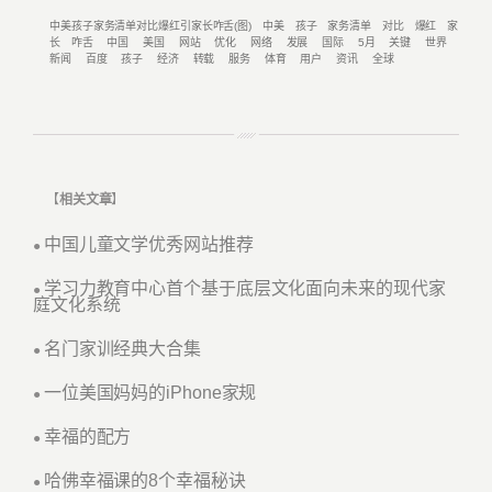
中美孩子家务清单对比爆红引家长咋舌(图)
中美
孩子
家务清单
对比
爆红
家
长
咋舌
中国
美国
网站
优化
网络
发展
国际
5月
关键
世界
新闻
百度
孩子
经济
转载
服务
体育
用户
资讯
全球
【
相关文章
】
中国儿童文学优秀网站推荐
●
学习力教育中心首个基于底层文化面向未来的现代家
●
庭文化系统
名门家训经典大合集
●
一位美国妈妈的iPhone家规
●
幸福的配方
●
哈佛幸福课的8个幸福秘诀
●