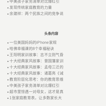
中美孩子家务清单对比爆红引
●
发现传统家庭教育的力量
●
余建祥：两个民族之间的竞争说
●
头条内容
一位美国妈妈的iPhone家规
●
哈佛幸福课的8个幸福秘诀
●
王阳明家训故事：志不立则气昏
●
十大经典家风故事：曾国藩家训
●
十大经典家风故事：孟母三迁的
●
十大经典家风故事：诸葛亮《诫
●
教育阶层化思考：你的教育思维
●
中美孩子家务清单对比爆红引
●
超市里惊遇一对母女，这才是真
●
1张家庭教育表，让多数家长大
●