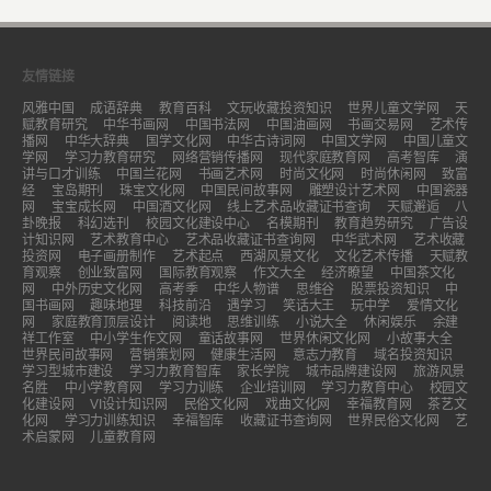
友情链接
风雅中国
成语辞典
教育百科
文玩收藏投资知识
世界儿童文学网
天
赋教育研究
中华书画网
中国书法网
中国油画网
书画交易网
艺术传
播网
中华大辞典
国学文化网
中华古诗词网
中国文学网
中国儿童文
学网
学习力教育研究
网络营销传播网
现代家庭教育网
高考智库
演
讲与口才训练
中国兰花网
书画艺术网
时尚文化网
时尚休闲网
致富
经
宝岛期刊
珠宝文化网
中国民间故事网
雕塑设计艺术网
中国瓷器
网
宝宝成长网
中国酒文化网
线上艺术品收藏证书查询
天赋邂逅
八
卦晚报
科幻选刊
校园文化建设中心
名模期刊
教育趋势研究
广告设
计知识网
艺术教育中心
艺术品收藏证书查询网
中华武术网
艺术收藏
投资网
电子画册制作
艺术起点
西湖风景文化
文化艺术传播
天赋教
育观察
创业致富网
国际教育观察
作文大全
经济瞭望
中国茶文化
网
中外历史文化网
高考季
中华人物谱
思维谷
股票投资知识
中
国书画网
趣味地理
科技前沿
遇学习
笑话大王
玩中学
爱情文化
网
家庭教育顶层设计
阅读地
思维训练
小说大全
休闲娱乐
余建
祥工作室
中小学生作文网
童话故事网
世界休闲文化网
小故事大全
世界民间故事网
营销策划网
健康生活网
意志力教育
域名投资知识
学习型城市建设
学习力教育智库
家长学院
城市品牌建设网
旅游风景
名胜
中小学教育网
学习力训练
企业培训网
学习力教育中心
校园文
化建设网
VI设计知识网
民俗文化网
戏曲文化网
幸福教育网
茶艺文
化网
学习力训练知识
幸福智库
收藏证书查询网
世界民俗文化网
艺
术启蒙网
儿童教育网