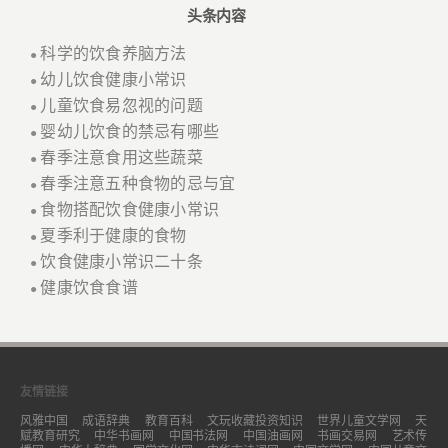
头条内容
科学的饮食养脑方法
●
幼儿饮食健康小常识
●
儿童饮食易忽视的问题
●
婴幼儿饮食的禁忌有哪些
●
春季注意食用这些蔬菜
●
春季注意五种食物的忌与宜
●
食物搭配饮食健康小常识
●
夏季利于健康的食物
●
饮食健康小常识二十条
●
健康饮食食谱
●
友情链接
风雅中国
成语辞典
教育百科
文玩收藏投资知识
世界儿童文学网
天
赋教育研究
中华书画网
中国书法网
中国油画网
书画交易网
艺术传