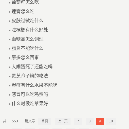
葡萄籽怎么吃
●
莲雾怎么吃
●
皮肤过敏吃什么
●
吃槟榔有什么好处
●
血糖高怎么调理
●
肠炎不能吃什么
●
尿多怎么回事
●
大闸蟹死了还能吃吗
●
灵芝孢子粉的吃法
●
湿疹有什么水果不能吃
●
感冒可以吃鸡蛋吗
●
什么时候吃苹果好
●
553
首页
上一页
7
8
9
10