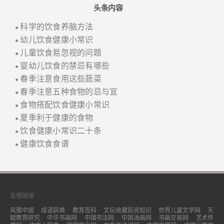
头条内容
科学的饮食养脑方法
●
幼儿饮食健康小常识
●
儿童饮食易忽视的问题
●
婴幼儿饮食的禁忌有哪些
●
春季注意食用这些蔬菜
●
春季注意五种食物的忌与宜
●
食物搭配饮食健康小常识
●
夏季利于健康的食物
●
饮食健康小常识二十条
●
健康饮食食谱
●
友情链接
风雅中国
成语辞典
教育百科
文玩收藏投资知识
世界儿童文学网
天
赋教育研究
中华书画网
中国书法网
中国油画网
书画交易网
艺术传