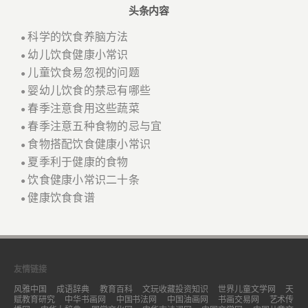
头条内容
科学的饮食养脑方法
●
幼儿饮食健康小常识
●
儿童饮食易忽视的问题
●
婴幼儿饮食的禁忌有哪些
●
春季注意食用这些蔬菜
●
春季注意五种食物的忌与宜
●
食物搭配饮食健康小常识
●
夏季利于健康的食物
●
饮食健康小常识二十条
●
健康饮食食谱
●
友情链接
风雅中国
成语辞典
教育百科
文玩收藏投资知识
世界儿童文学网
天
赋教育研究
中华书画网
中国书法网
中国油画网
书画交易网
艺术传