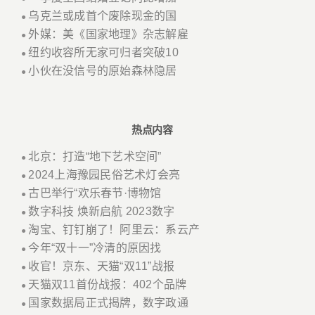
乌克兰或成首个废除现金的国
●
外媒：美《国家地理》杂志解雇
●
纽约收容所无家可归者突破10
●
小伙在没信号的原始森林隐居
●
热点内容
北京：打造“地下艺术空间”
●
2024上海豫园民俗艺术灯会亮
●
古巴举行“欢乐春节·博物馆
●
数字科技 焕新启航 2023数字
●
淘宝、钉钉崩了！阿里云：系云产
●
今年“双十一”冷清的原因找
●
收官！京东、天猫“双11”战报
●
天猫双11首份战报：402个品牌
●
国家数据局正式揭牌，数字政通
●