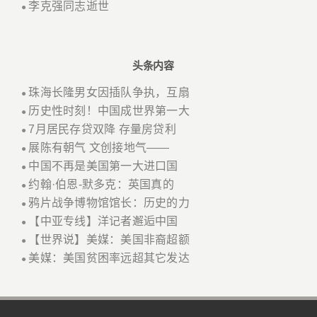
李克强同志逝世
●
头条内容
珠海长隆男女因插队争执，互扇
●
历史性时刻！中国成世界第一大
●
7月居民存贷双降 存量房贷利
●
展陈有朝气 文创接地气——
●
中国不再是美国第一大进口国
●
约翰·伯恩-默多克：英国真的
●
鸦片战争博物馆馆长：历史的力
●
【中亚专线】洋记者邂逅中国
●
【世界说】美媒：美国非裔超额
●
美媒：美国贫困率远超其它发达
●