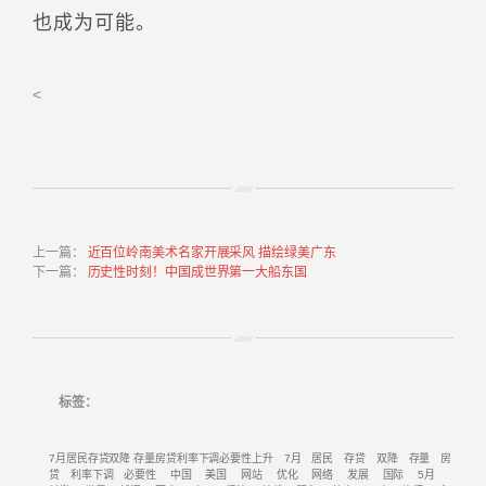
也成为可能。
<
上一篇
：
近百位岭南美术名家开展采风 描绘绿美广东
下一篇
：
历史性时刻！中国成世界第一大船东国
标签：
7月居民存贷双降 存量房贷利率下调必要性上升
7月
居民
存贷
双降
存量
房
贷
利率下调
必要性
中国
美国
网站
优化
网络
发展
国际
5月