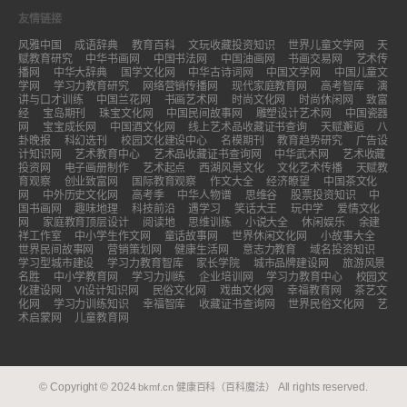
友情链接
风雅中国
成语辞典
教育百科
文玩收藏投资知识
世界儿童文学网
天
赋教育研究
中华书画网
中国书法网
中国油画网
书画交易网
艺术传
播网
中华大辞典
国学文化网
中华古诗词网
中国文学网
中国儿童文
学网
学习力教育研究
网络营销传播网
现代家庭教育网
高考智库
演
讲与口才训练
中国兰花网
书画艺术网
时尚文化网
时尚休闲网
致富
经
宝岛期刊
珠宝文化网
中国民间故事网
雕塑设计艺术网
中国瓷器
网
宝宝成长网
中国酒文化网
线上艺术品收藏证书查询
天赋邂逅
八
卦晚报
科幻选刊
校园文化建设中心
名模期刊
教育趋势研究
广告设
计知识网
艺术教育中心
艺术品收藏证书查询网
中华武术网
艺术收藏
投资网
电子画册制作
艺术起点
西湖风景文化
文化艺术传播
天赋教
育观察
创业致富网
国际教育观察
作文大全
经济瞭望
中国茶文化
网
中外历史文化网
高考季
中华人物谱
思维谷
股票投资知识
中
国书画网
趣味地理
科技前沿
遇学习
笑话大王
玩中学
爱情文化
网
家庭教育顶层设计
阅读地
思维训练
小说大全
休闲娱乐
余建
祥工作室
中小学生作文网
童话故事网
世界休闲文化网
小故事大全
世界民间故事网
营销策划网
健康生活网
意志力教育
域名投资知识
学习型城市建设
学习力教育智库
家长学院
城市品牌建设网
旅游风景
名胜
中小学教育网
学习力训练
企业培训网
学习力教育中心
校园文
化建设网
VI设计知识网
民俗文化网
戏曲文化网
幸福教育网
茶艺文
化网
学习力训练知识
幸福智库
收藏证书查询网
世界民俗文化网
艺
术启蒙网
儿童教育网
© Copyright © 2024
All rights reserved.
bkmf.cn
健康百科（百科魔法）