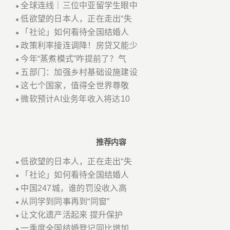
全球连线｜三位中亚留学生眼中
●
低欲望的日本人，正在走出“失
●
「社论」如何看待全国结婚人
●
政策利率接连调降！房贷又能少
●
今年“蒸煮模式”咋提前了？气
●
五部门：加强乡村基础设施建设
●
这七个国家，值得全世界尊敬
●
微软预计AI业务年收入将达10
●
推荐内容
低欲望的日本人，正在走出“失
●
「社论」如何看待全国结婚人
●
中国247城，谁的罚没收入高
●
从同学到同事再到“同窗”
●
让文化遗产活起来 提升保护
●
一季度全国结婚登记同比增加
●