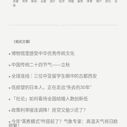
关键
世界
新闻
百度
孩子
经济
转载
服务
体育
用户
资讯
全
球
【
相关文章
】
博物馆里感受中华优秀传统文化
●
中国传统二十四节气——立秋
●
全球连线｜三位中亚留学生眼中的古都西安
●
低欲望的日本人，正在走出“失去的30年”
●
「社论」如何看待全国结婚人数创新低
●
政策利率接连调降！房贷又能少还了？
●
今年“蒸煮模式”咋提前了？气象专家：高温天气将日趋
●
频繁！