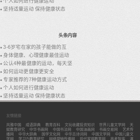
个人如何进行健康运动
●
坚持适量运动 保持健康状态
●
头条内容
3-6岁宅在家的孩子能做的互
●
身体健康、心理健康最佳运动
●
公认4种最健康的运动，每天坚
●
如何运动更健康更安全
●
专家推荐的7种健康运动方式
●
个人如何进行健康运动
●
坚持适量运动 保持健康状态
●
友情链接
风雅中国
成语辞典
教育百科
文玩收藏投资知识
世界儿童文学网
天
赋教育研究
中华书画网
中国书法网
中国油画网
书画交易网
艺术传
播网
中华大辞典
国学文化网
中华古诗词网
中国文学网
中国儿童文
学网
学习力教育研究
网络营销传播网
现代家庭教育网
高考智库
演