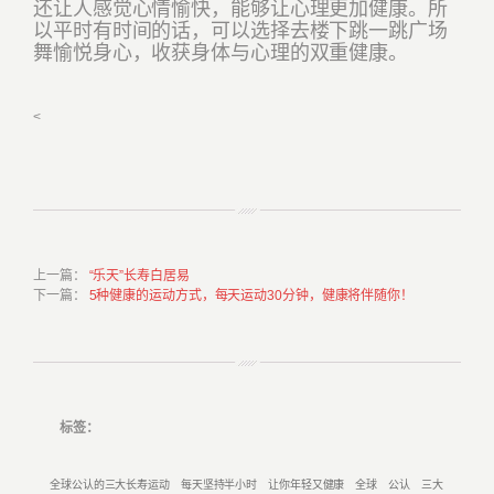
还让人感觉心情愉快，能够让心理更加健康。所
以平时有时间的话，可以选择去楼下跳一跳广场
舞愉悦身心，收获身体与心理的双重健康。
<
上一篇
：
“乐天”长寿白居易
下一篇
：
5种健康的运动方式，每天运动30分钟，健康将伴随你！
标签：
全球公认的三大长寿运动
每天坚持半小时
让你年轻又健康
全球
公认
三大