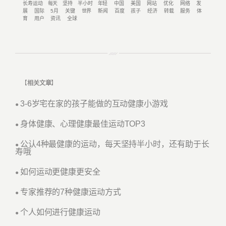
长寿运动
每天
坚持
半小时
年轻
中国
美国
网站
优化
网络
发
展
国际
5月
关键
世界
新闻
百度
孩子
经济
转载
服务
体
育
用户
资讯
全球
【
相关文章
】
3-6岁宅在家的孩子能做的互动健康小游戏
●
身体健康、心理健康最佳运动TOP3
●
公认4种最健康的运动，每天坚持半小时，还有助于长
●
寿哦
如何运动更健康更安全
●
专家推荐的7种健康运动方式
●
个人如何进行健康运动
●