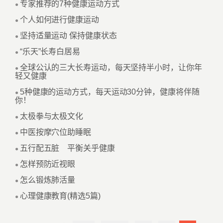
专家推荐的7种健康运动方式
●
个人如何进行健康运动
●
坚持适量运动 保持健康状态
●
“乐天”长寿白居易
●
全球公认的三大长寿运动，每天坚持半小时，让你年
●
轻又健康
5种健康的运动方式，每天运动30分钟，健康将伴随
●
你！
太极拳与太极文化
●
中医按摩穴位助睡眠
●
五行配五脏 平衡关乎健康
●
怎样预防近视眼
●
怎么锻炼肺活量
●
心理健康教育(精选5篇)
●