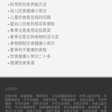
科学的饮食养脑方法
●
幼儿饮食健康小常识
●
儿童饮食易忽视的问题
●
婴幼儿饮食的禁忌有哪些
●
春季注意食用这些蔬菜
●
春季注意五种食物的忌与宜
●
食物搭配饮食健康小常识
●
夏季利于健康的食物
●
饮食健康小常识二十条
●
健康饮食食谱
●
友情链接
风雅中国
成语辞典
教育百科
文玩收藏投资知识
世界儿童文学网
天
赋教育研究
中华书画网
中国书法网
中国油画网
书画交易网
艺术传
播网
中华大辞典
国学文化网
中华古诗词网
中国文学网
中国儿童文
学网
学习力教育研究
网络营销传播网
现代家庭教育网
高考智库
演
讲与口才训练
中国兰花网
书画艺术网
时尚文化网
时尚休闲网
致富