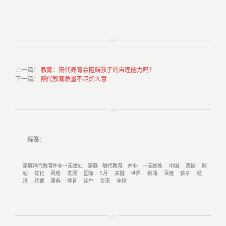
上一篇
：
教育：隔代养育会阻碍孩子的自理能力吗？
下一篇
：
隔代教育质量不尽如人意
标签：
家庭隔代教育并非一无是处
家庭
隔代教育
并非
一无是处
中国
美国
网
站
优化
网络
发展
国际
5月
关键
世界
新闻
百度
孩子
经
济
转载
服务
体育
用户
资讯
全球