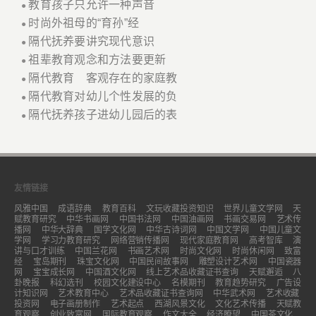
教育孩子只允许一种声音
●
时尚外祖母的“育孙”经
●
隔代抚养要讲究现代意识
●
祖辈教育观念和方法要更新
●
隔代教育 客观存在的家庭教
●
隔代教育对幼儿个性发展的负
●
隔代抚养孩子进幼儿园后的表
●
友情链接
风雅中国
成语辞典
教育百科
文玩收藏投资知识
世界儿童文学网
天
赋教育研究
中华书画网
中国书法网
中国油画网
书画交易网
艺术传
播网
中华大辞典
国学文化网
中华古诗词网
中国文学网
中国儿童文
学网
学习力教育研究
网络营销传播网
现代家庭教育网
高考智库
演
讲与口才训练
中国兰花网
书画艺术网
时尚文化网
时尚休闲网
致富
经
宝岛期刊
珠宝文化网
中国民间故事网
雕塑设计艺术网
中国瓷器
网
宝宝成长网
中国酒文化网
线上艺术品收藏证书查询
天赋邂逅
八
卦晚报
科幻选刊
校园文化建设中心
名模期刊
教育趋势研究
广告设
计知识网
艺术教育中心
艺术品收藏证书查询网
中华武术网
艺术收藏
投资网
电子画册制作
艺术起点
西湖风景文化
文化艺术传播
天赋教
育观察
创业致富网
国际教育观察
作文大全
经济瞭望
中国茶文化